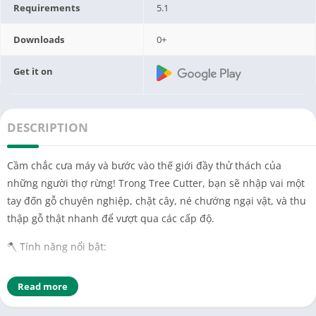
Requirements
5.1
Downloads
0+
Get it on
DESCRIPTION
Cầm chắc cưa máy và bước vào thế giới đầy thử thách của
những người thợ rừng! Trong Tree Cutter, bạn sẽ nhập vai một
tay đốn gỗ chuyên nghiệp, chặt cây, né chướng ngại vật, và thu
thập gỗ thật nhanh để vượt qua các cấp độ.
🪓 Tính năng nổi bật:
Điều khiển đơn giản, chạm để di chuyển và cưa gỗ
Read more
Đồ họa 3D phong cách hoạt hình, tươi sáng và vui nhộn